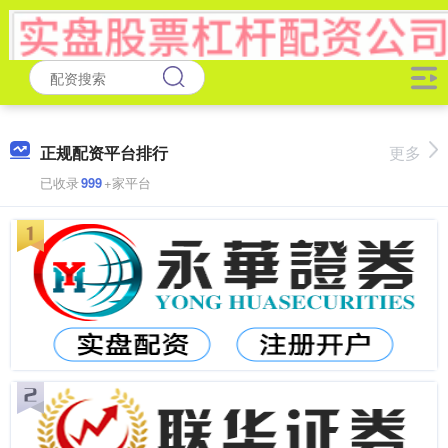
正规配资平台排行
更多
已收录
999
+家平台