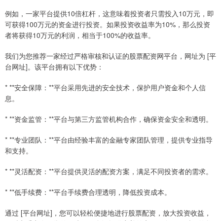
例如，一家平台提供10倍杠杆，这意味着投资者只需投入10万元，即
可获得100万元的资金进行投资。如果投资收益率为10%，那么投资
者将获得10万元的利润，相当于100%的收益率。
我们为您推荐一家经过严格审核和认证的股票配资网平台，网址为 [平
台网址]。该平台拥有以下优势：
* **安全保障：**平台采用先进的安全技术，保护用户资金和个人信
息。
* **资金监管：**平台与第三方监管机构合作，确保资金安全和透明。
* **专业团队：**平台由经验丰富的金融专家团队管理，提供专业指导
和支持。
* **灵活配资：**平台提供灵活的配资方案，满足不同投资者的需求。
* **低手续费：**平台手续费合理透明，降低投资成本。
通过 [平台网址]，您可以轻松便捷地进行股票配资，放大投资收益，