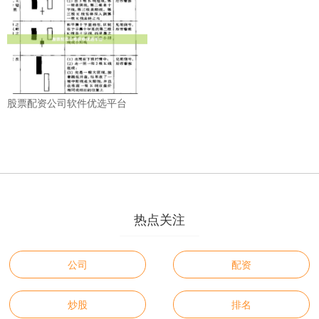
股票配资公司软件优选平台
热点关注
公司
配资
炒股
排名