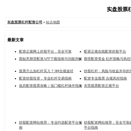
实盘股票杠
实盘股票杠杆配资公司
»
站点地图
最新文章
配资正规网上炒股平台，安全可靠
配资正规在线配资炒股平台
期如意期货配资APP下载指南与功能详解
期货配资资金 杠杆策略与风控
股票怎么加杠杆买入？3种合规途径
炒股杠杆：风险与收益并存的
配资炒股投资，专业杠杆交易指南
配资专业股票 合规风控指南
低息配资股票攻略｜低门槛杠杆操作指南
东莞股票配资正规平台
炒股配资网站推荐：专业约选配资平台指
炒股配资网站推荐：安全可靠
南
平台指南