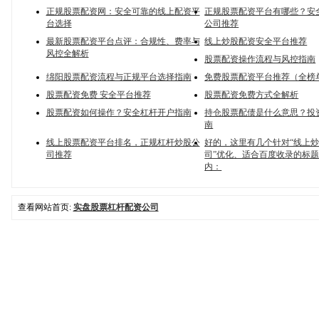
正规股票配资网：安全可靠的线上配资平
正规股票配资平台有哪些？安
台选择
公司推荐
最新股票配资平台点评：合规性、费率与
线上炒股配资安全平台推荐
风控全解析
股票配资操作流程与风控指南
绵阳股票配资流程与正规平台选择指南
免费股票配资平台推荐（全榜
股票配资免费 安全平台推荐
股票配资免费方式全解析
股票配资如何操作？安全杠杆开户指南
持仓股票配债是什么意思？投
南
线上股票配资平台排名，正规杠杆炒股公
好的，这里有几个针对“线上
司推荐
司”优化、适合百度收录的标
内：
查看网站首页:
实盘股票杠杆配资公司