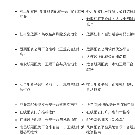
网上配资网_专业股票配资平台_安全杠杆
外汇配资比例详解：如何选择
炒股
炒股杠杆平仓线：多少比例触
仓？
杠杆型股票：高收益高风险投资指南
股票杠杆：融资融券与配资策
股票配资公司平台推荐（正规安全杠杆
股票配资公司软件优选平台
高）
大连炒股配资公司排名榜
泰安股票配资：正规平台与风控指南
太仓股票配资，本地正规平台
款快
安全配资平台排名前十，正规股票杠杆平
按天配资平台：正规杠杆炒股
台推荐
灵活投资
**股票配资资质合规平台查询指南**
股票网|炒股配资开户|在线申
在线配资门户推荐指南
在线配资门户排名前十推荐
在线炒股配资：合规平台与风险须知
配资网站排名（新榜单）
南昌股票配资平台排名前十，正规杠杆炒
民间配资平台风险警示：合规
股公司推荐
投资指南