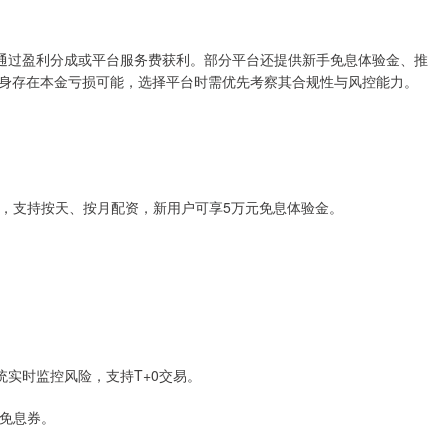
仅通过盈利分成或平台服务费获利。部分平台还提供新手免息体验金、推
身存在本金亏损可能，选择平台时需优先考察其合规性与风控能力。
存管，支持按天、按月配资，新用户可享5万元免息体验金。
。
控系统实时监控风险，支持T+0交易。
获免息券。