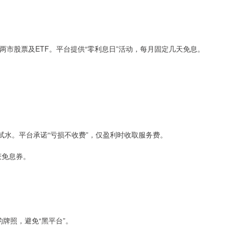
深两市股票及ETF。平台提供“零利息日”活动，每月固定几天免息。
新手试水。平台承诺“亏损不收费”，仅盈利时收取服务费。
获免息券。
的牌照，避免“黑平台”。