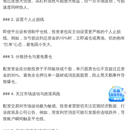
免过度放大负债。高杠杆虽然可能放大收益，但一旦市场波动，亏损
速度同样惊人。
### 2. 设置个人止损线
即使平台设有强制平仓线，投资者也应主动设置更严格的个人止损
线。例如，当亏损达到总资金的10%时，立即减仓或离场。切勿抱有
“扛单”心态，避免因小失大。
### 3. 分散持仓与避免重仓
配资资金应分散投资于不同板块或个股，单只股票仓位不宜超过总资
金的30%。避免全仓押注单一题材或消息面股票，防止黑天鹅事件导
致爆仓。
### 4. 关注市场波动与政策风险
配资交易对市场波动极为敏感。投资者需密切关注宏观经济数据、行
业政策及公司公告。例如，突发利空消息可能引发股价连续跌停，导
致账户瞬间触及平仓线。