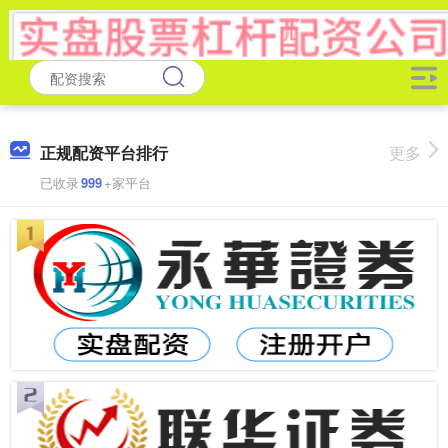
正规配资平台排行
更多
已收录
999
+家平台