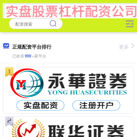
正规配资平台排行
更多
已收录
999
+家平台