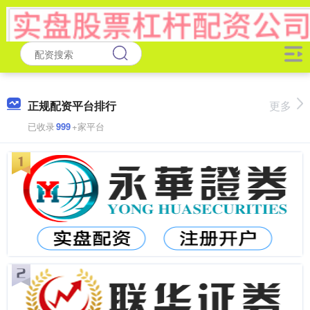
正规配资平台排行
更多
已收录
999
+家平台