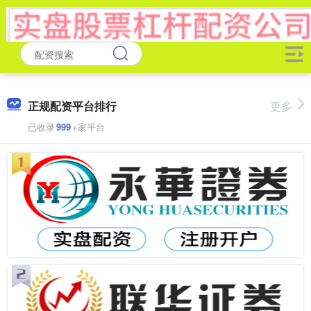
正规配资平台排行
更多
已收录
999
+家平台