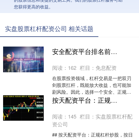
您获得更高的收益。
实盘股票杠杆配资公司 相关话题
安全配资平台排名前十，正规股票杠杆平台推荐
阅读：
162
栏目：
免息配资
在股票投资领域，杠杆交易是一把双刃
剑股票扛杆，既能放大收益，也可能加
剧风险。因此，选择一个安全、正规的
配资平台至关重要。本文将为您梳理当
按天配资平台：正规杠杆炒股，按日计息灵活投资
前市场上相对可靠、受到较....
阅读：
145
栏目：
实盘股票杠杆配
资公司
## 按天配资平台：正规杠杆炒股，按日