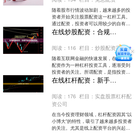
随着股市行情波动加剧，越来越多的投
资者开始关注股票配资这一杠杆工具。
通过配资，投资者可以用较少的自有资
金撬动更大的交易规模股票软件，从而
在线炒股配资：合规平台与风险须知
在牛市中放大收益。然而，....
阅读：
116
栏目：
炒股配资平台
随着互联网金融的快速发展，在线炒股
配资作为一种杠杆投资工具，逐渐受到
投资者的关注。所谓配资，是指投资者
通过平台借入资金，放大本金进行股票
在线杠杆配资：新手入门必看指南
交易，以期获得更高收益。....
阅读：
176
栏目：
实盘股票杠杆配
资公司
在当今投资理财领域，杠杆配资因其“以
小博大”的特性，吸引了越来越多投资者
的关注。尤其是线上配资平台的兴起，
让操作变得更加便捷。但对于新手而