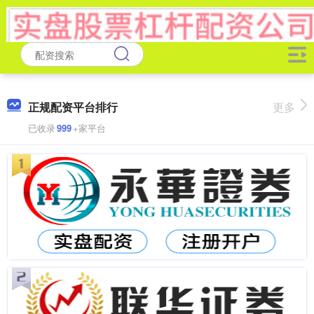
正规配资平台排行
更多
已收录
999
+家平台