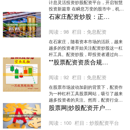
计息灵活投资炒股配资平台，开启智慧
投资新篇章 在瞬息万变的股市中，机会
往往稍纵即逝。对于许多投资者而言，
石家庄配资炒股：正规平台与风险防范指南
如何高效利用资金、....
阅读：
98
栏目：
免息配资
在石家庄，随着资本市场的活跃，越来
越多的投资者开始关注配资炒股这一杠
杆工具。配资炒股，即投资者通过向配
资平台借入资金来放大投资规模，从而
**股票配资资质合规平台查询指南**
在股市中获得更高收益。然....
阅读：
92
栏目：
免息配资
在股票市场波动加剧的背景下，配资作
为一种杠杆工具股票网站，吸引了越来
越多投资者的关注。然而，配资行业鱼
龙混杂，不合规平台带来的资金风险不
股票网|炒股配资开户|在线申请入口
容忽视。如何快速、准确地....
阅读：
100
栏目：
炒股配资平台