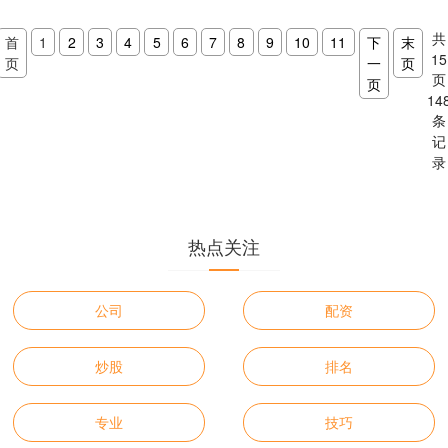
言，杠杆配资既有机遇也....
共
首
1
2
3
4
5
6
7
8
9
10
11
下
末
15
页
一
页
页
页
14
条
记
录
热点关注
公司
配资
炒股
排名
专业
技巧