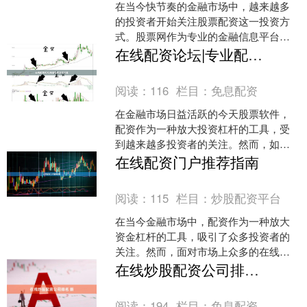
在当今快节奏的金融市场中，越来越多
的投资者开始关注股票配资这一投资方
式。股票网作为专业的金融信息平台，
为广大投资者提供便捷的炒股配资开户
在线配资论坛|专业配资交流社区
服务，帮助投资者通过合理....
阅读：
116
栏目：
免息配资
在金融市场日益活跃的今天股票软件，
配资作为一种放大投资杠杆的工具，受
到越来越多投资者的关注。然而，如何
选择合适的配资平台、如何控制风险、
在线配资门户推荐指南
如何制定合理的配资策略，....
阅读：
115
栏目：
炒股配资平台
在当今金融市场中，配资作为一种放大
资金杠杆的工具，吸引了众多投资者的
关注。然而，面对市场上众多的在线配
资门户，如何选择一家安全、合规且服
在线炒股配资公司排名 新
务优质的平台，成为投资者....
阅读：
194
栏目：
免息配资