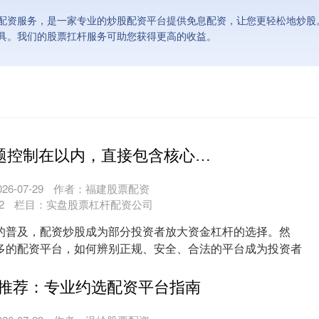
配资服务，是一家专业的炒股配资平台提供免息配资，让您更轻松地炒股
具。我们的股票扛杆服务可助您获得更高的收益。
**说明**：标题控制在以内，直接包含核心关键词“正规的配资炒股平台”，并使用“有哪些”、“安全合法平台推荐”等常见搜索短语，符合用户主动寻找和对比平台时的搜索习惯，有利于SEO收录。语气客观，符合信息推荐类标题的规范。
6-07-29
作者：福建股票配资
2
栏目：
实盘股票杠杆配资公司
的普及，配资炒股成为部分投资者放大资金杠杆的选择。然
多的配资平台，如何辨别正规、安全、合法的平台成为投资者
将....
推荐：专业约选配资平台指南