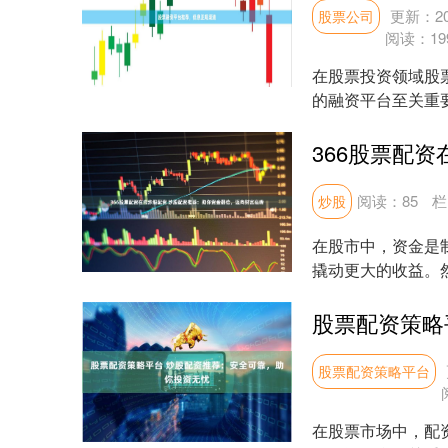
更新：202
股票公司
阅读：
19
在股票投资领域股
的融资平台至关重
合规框架下实现资金效
阅读：
85
栏
炒股
在股市中，资金是
撬动更大的收益。
最大化。 杠杆可以放.
股票配资策略平台
在股票市场中，配